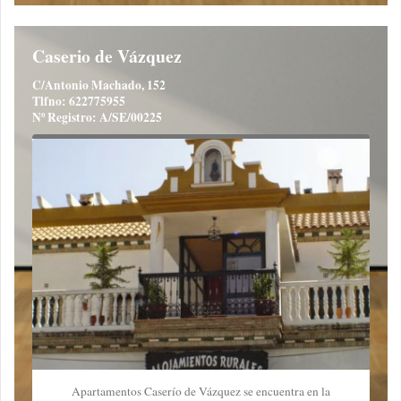
Caserio de Vázquez
C/Antonio Machado, 152
Tlfno: 622775955
Nº Registro: A/SE/00225
Apartamentos Caserío de Vázquez se encuentra en la