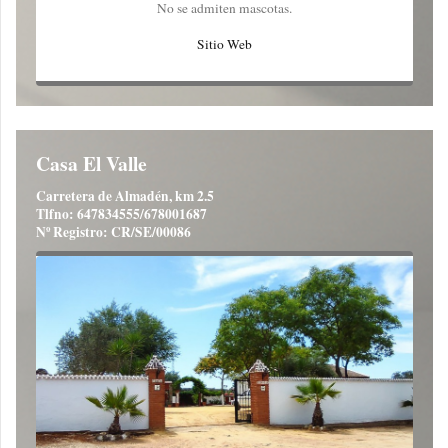
No se admiten mascotas.
Sitio Web
Casa El Valle
Carretera de Almadén, km 2.5
Tlfno: 647834555/678001687
Nº Registro: CR/SE/00086