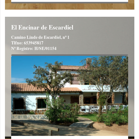
El Encinar de Escardiel
Camino Linde de Escardiel, nº 1
Tlfno: 653945817
Nº Registro: H/SE/01154