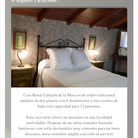
Nº Registro: CR/SE/00017
Casa Rural Callejón de la Mora es de estilo tradicional
andaluz de dos plantas con 6 dormitorios y tres cuartos de
baño con capacidad para 12 personas.
Esta casa rural ofrece un descanso en una localidad
inolvidable. Dispone de un salón comedor bastante
luminoso, con sofás declinables muy cómodos para un buen
descanso, mesa comedor amplia con todo el servicio