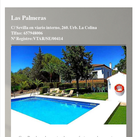
Las Palmeras
C/ Sevilla en viario interno, 260. Urb. La Colina
Tlfno: 657948006
Nº Registro:VTAR/SE/00414