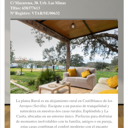
C/ Macarena, 38. Urb. Las Minas
Tlfno: 658377613
Nº Registro: VTAR/SE/00632
La platea Rural es un alojamiento rural en Castilblanco de los
Arroyos (Sevilla). Escápate a un paraíso de tranquilidad y
naturaleza en nuestras dos casas rurales, Espléndida y La
Casita, ubicadas en un entorno único. Perfectas para disfrutar
de momentos inolvidables con tu familia, amigos o en pareja,
estas casas combinan el confort moderno con el encanto