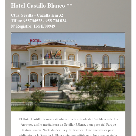
Hotel Castillo Blanco **
Ctra. Sevilla - Cazalla Km 32
Tlfno: 955734523- 955 734 034
Nº Registro: H/SE/00949
El Hotel Castillo Blanco está ubicado a la entrada de Castiblanco de los
Arroyos, a sólo media hora de Sevilla (35km), a un paso del Parque
Natural Sierra Norte de Sevilla y El Berrocal. Este enclave es paso
obligado de la Ruta de la Plata y cita ineludible para los amantes de la