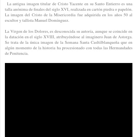
La antigua imagen titular de Cristo Yacente en su Santo Entierro es una
talla anónima de finales del siglo XVI, realizada en cartón piedra o papelón.
La imagen del Cristo de la Misericordia fue adquirida en los años 50 al
escultor y tallista Manuel Domínguez.
La Virgen de los Dolores, es desconocida su autoría, aunque se coincide en
la datación en el siglo XVIII, atribuyéndose al imaginero Juan de Astorga.
Se trata de la única imagen de la Semana Santa Casltilblanqueña que en
algún momento de la historia ha procesionado con todas las Hermandades
de Penitencia.