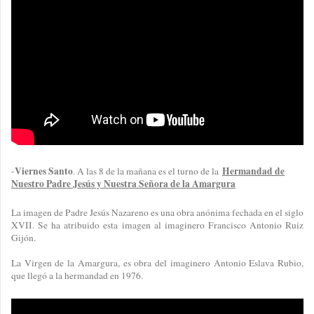
Viernes Santo
Hermandad de
-
. A las 8 de la mañana es el turno de la
Nuestro Padre Jesús y Nuestra Señora de la Amargura
La imagen de Padre Jesús Nazareno es una obra anónima fechada en el siglo
XVII. Se ha atribuido esta imagen al imaginero Francisco Antonio Ruiz
Gijón.
La Virgen de la Amargura, es obra del imaginero Antonio Eslava Rubio,
que llegó a la hermandad en 1976.