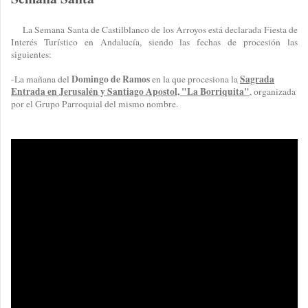
La Semana Santa de Castilblanco de los Arroyos está declarada Fiesta de
Interés Turístico en Andalucía, siendo las fechas de procesión las
siguientes:
Domingo de Ramos
Sagrada
-La mañana del
en la que procesiona la
Entrada en Jerusalén y Santiago Apostol, "La Borriquita"
, organizada
por el Grupo Parroquial del mismo nombre.