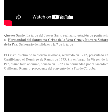
-
Jueves Santo
. La tarde del Jueves Santo realiza su estación de penitencia
Hermandad del Santísimo Cristo de la Vera Cruz y Nuestra Señora
la
de la Paz.
Su horario de salida es a la 7 de la tarde
El Cristo es obra de la escuela sevillana, realizado en 1772, presentado en
Castilblanco el Domingo de Ramos de 1773. Sin embargo, la Virgen de la
Paz, es una talla anónima, donada en 1962 a la hermandad por el sacerdote
Guillermo Romero, procedente del convento de la Paz de Córdoba.