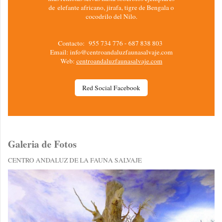
de elefante africano, jirafa, tigre de Bengala o
cocodrilo del Nilo.
Contacto: 955 734 776 - 687 838 803
Email: info@centroandaluzfaunasalvaje.com
Web:
centroandaluzfaunasalvaje.com
Red Social Facebook
Galeria de Fotos
CENTRO ANDALUZ DE LA FAUNA SALVAJE