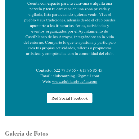
Cuenta con espacio para tu caravana o a
lquila una
parcela y ten tu caravana en una zona privada y
vigilada, lista para cuando
quieras venir.
Vive el
pueblo y sus tradiciones, además d
esde el club puedes
apuntarte a los itinerarios, ferias, actividades y
eventos
organizados por el Ayuntamiento de
Castilblanco de los Arroyos, integrándote en la
vida
del entorno. C
omparte lo que te apasiona y p
articipa o
crea tus propias actividades, talleres o propuestas
artísticas y compártelas
con la comunidad del club.
Contacto: 622 77 59 55 - 613 96 85 45.
Email: clubcamping1@gmail.com
Web:
www.clublascigueñas.com
Red Social Facebook
Galeria de Fotos