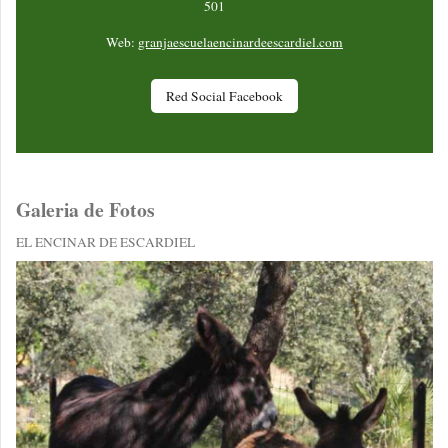
501
Web:
granjaescuelaencinardeescardiel.com
Red Social Facebook
Galeria de Fotos
EL ENCINAR DE ESCARDIEL