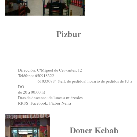
Pizbur
Dirección: C/Miguel de Cervantes, 12
Teléfono: 650918322
610330784 (telf. de pedidos) horario de pedidos de JU a
DO
de 20 a 00:00 h)
Días de descanso: de lunes a miércoles
RRSS: Facebook: Pizbur Neira
Doner Kebab